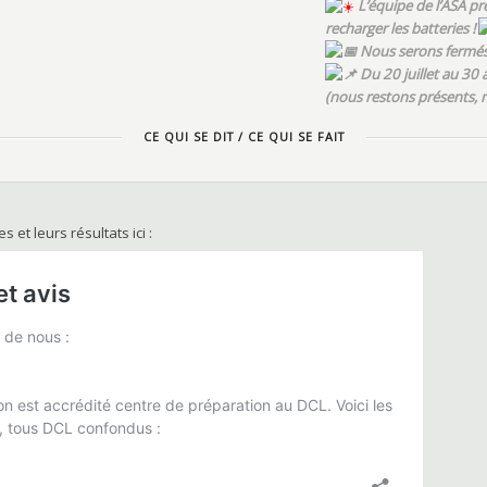
L’équipe de l’ASA p
recharger les batteries !
Nous serons fermés d
Du 20 juillet au 30 
(nous restons présents,
CE QUI SE DIT / CE QUI SE FAIT
l'ASA peut compter sur des financeurs réguliers :
 et leurs résultats ici :
ur Aude
a jeunesse, à l'engagement et aux sports
Départementale des Associations Familiales