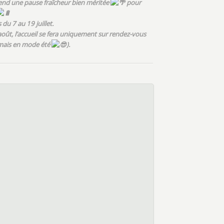
rend une pause fraîcheur bien méritée
pour
u 7 au 19 juillet.
août, l’accueil se fera uniquement sur rendez-vous
 mais en mode été
).
–