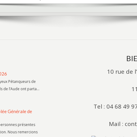
BI
10 rue de 
2026
Joyeux Pétanqueurs de
1
s de l’Aude ont parta...
Tel : 04 68 49 9
blée Générale de
Mail : co
personnes présentes
ation. Nous remercions